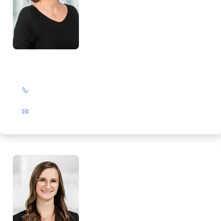
Corinna Leßner
+49 (0)201 72 44-308
E-Mail