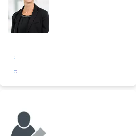
Birte Slanitz
+49 (0)201 72 44-394
E-Mail