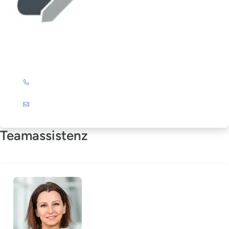
Elke Stöckert
+49 (0)201 72 44-325
E-Mail
Teamassistenz