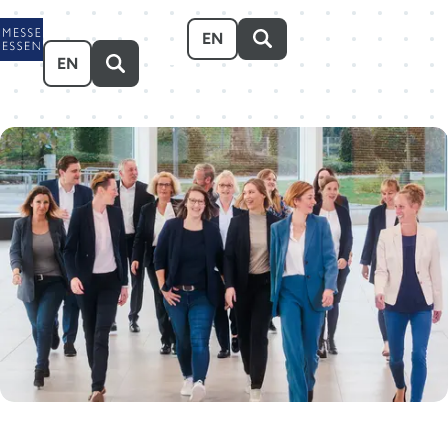
Zum Hauptinhalt springen
EN
EN
Veranstalten
Besuchen
Ausstellen
Über uns
Karriere
Event-Kalender