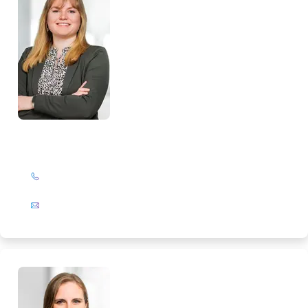
Alissa Neumann
+49 (0)201 72 44-224
E-Mail