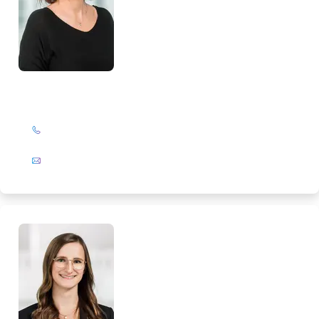
Corinna Leßner
+49 (0)201 72 44-308
E-Mail