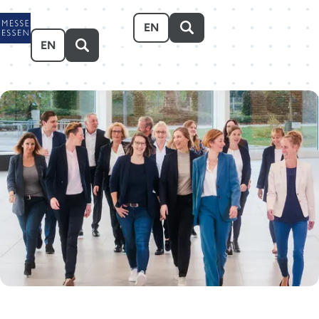
Zum Hauptinhalt springen
EN
EN
Veranstalten
Besuchen
Ausstellen
Über uns
Karriere
Event-Kalender