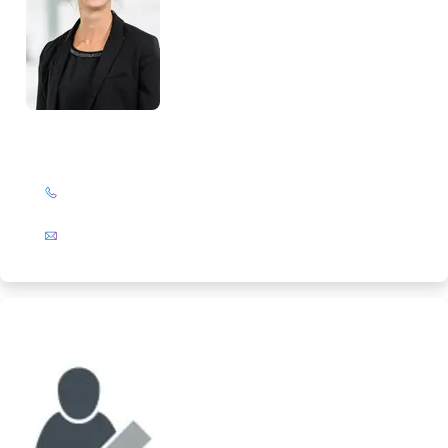
Birte Slanitz
+49 (0)201 72 44-394
E-Mail