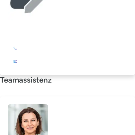
Elke Stöckert
+49 (0)201 72 44-325
E-Mail
Teamassistenz