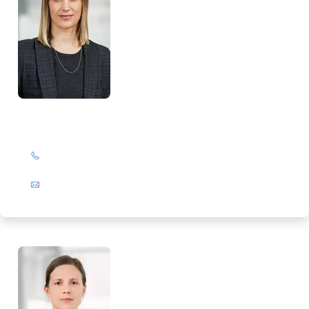
Maike Rathsack
+49 (0)201 72 44-313
E-Mail