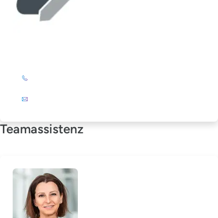
Elke Stöckert
+49 (0)201 72 44-325
E-Mail
Teamassistenz