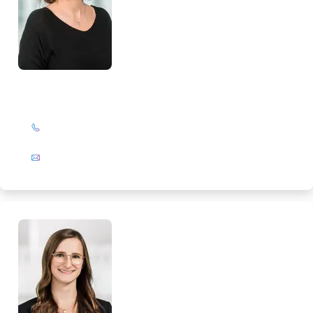
Corinna Leßner
+49 (0)201 72 44-308
E-Mail