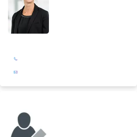
Birte Slanitz
+49 (0)201 72 44-394
E-Mail