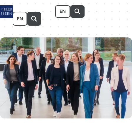
Zum Hauptinhalt springen
EN
EN
Veranstalten
Besuchen
Ausstellen
Über uns
Karriere
Event-Kalender