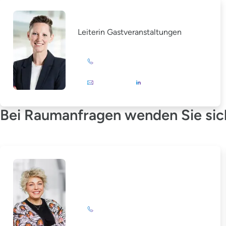
Christina Grewe
Leiterin Gastveranstaltungen
+49 (0)201 72 44-879
E-Mail
Bei Raumanfragen wenden Sie sich
Katrin Drengemann
+49 (0)201 72 44-844