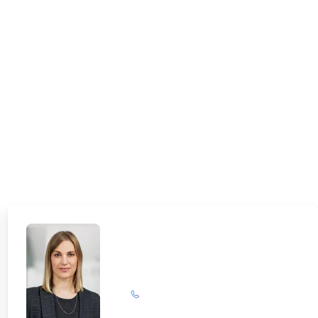
Maike Rathsack
+49 (0)201 72 44-313