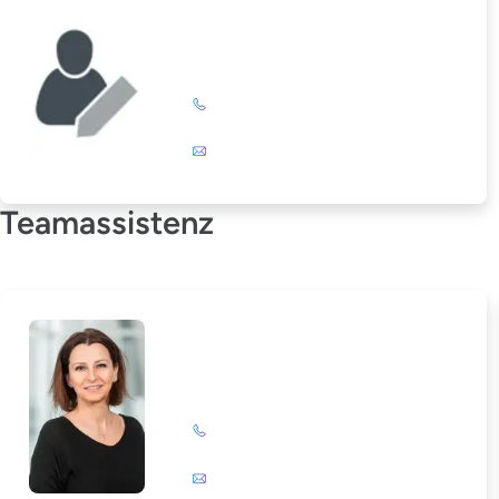
Elke Stöckert
+49 (0)201 72 44-325
E-Mail
Teamassistenz
Corinna Leßner
+49 (0)201 72 44-308
E-Mail