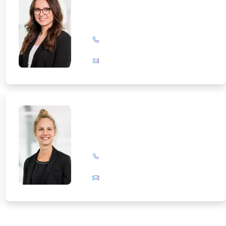
+49 (0)201 72 44-326
E-Mail
Birte Slanitz
+49 (0)201 72 44-394
E-Mail