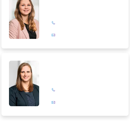
+49 (0)201 72 44-327
E-Mail
Lorena Pietsch
+49 (0)201 72 44-319
E-Mail