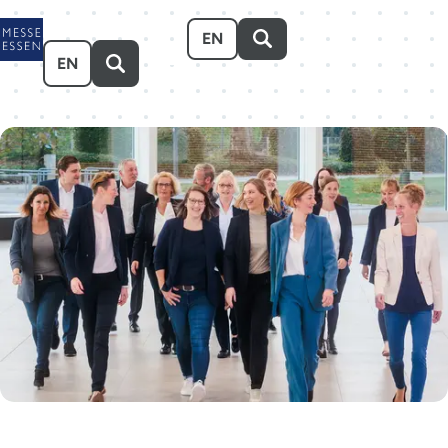
Zum Hauptinhalt springen
EN
EN
Veranstalten
Besuchen
Ausstellen
Über uns
Karriere
Event-Kalender