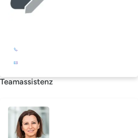
Elke Stöckert
+49 (0)201 72 44-325
E-Mail
Teamassistenz