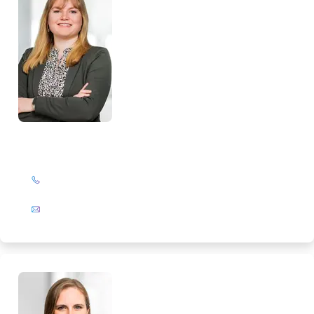
Alissa Neumann
+49 (0)201 72 44-224
E-Mail