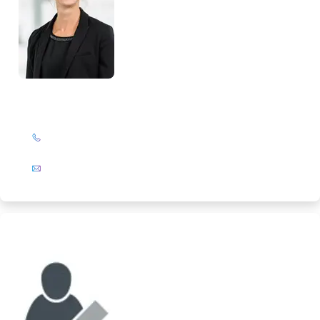
Birte Slanitz
+49 (0)201 72 44-394
E-Mail