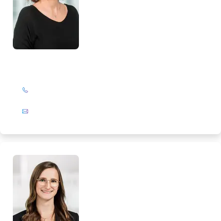
Corinna Leßner
+49 (0)201 72 44-308
E-Mail