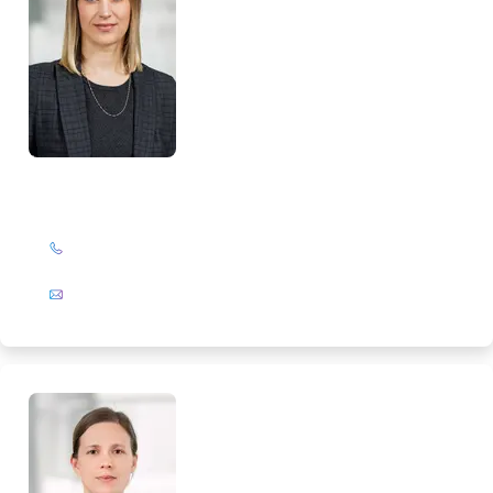
Maike Rathsack
+49 (0)201 72 44-313
E-Mail