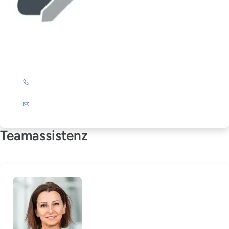
Elke Stöckert
+49 (0)201 72 44-325
E-Mail
Teamassistenz