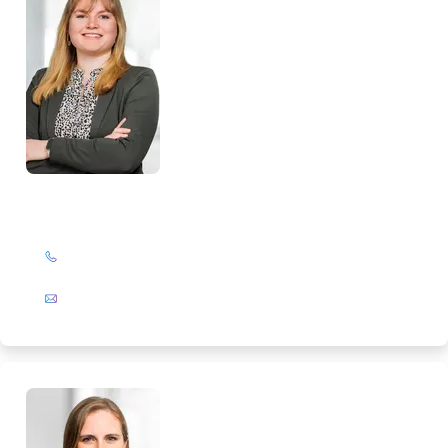
Alissa Neumann
+49 (0)201 72 44-224
E-Mail