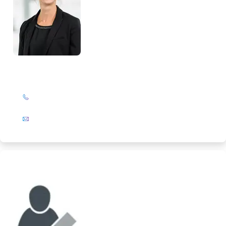
Birte Slanitz
+49 (0)201 72 44-394
E-Mail