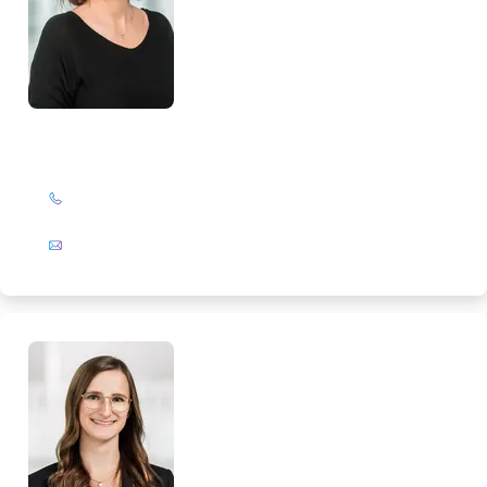
Corinna Leßner
+49 (0)201 72 44-308
E-Mail