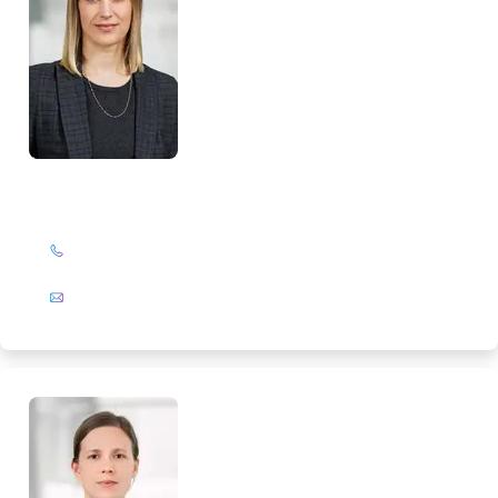
Maike Rathsack
+49 (0)201 72 44-313
E-Mail