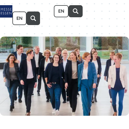
Zum Hauptinhalt springen
EN
EN
Veranstalten
Besuchen
Ausstellen
Über uns
Karriere
Event-Kalender