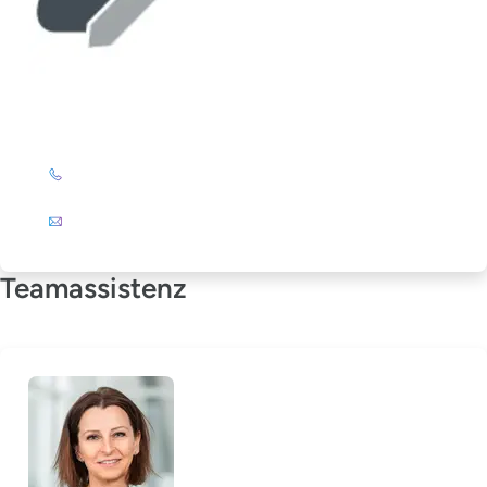
Elke Stöckert
+49 (0)201 72 44-325
E-Mail
Teamassistenz