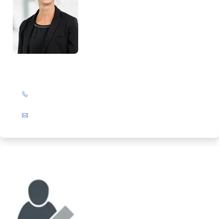
Birte Slanitz
+49 (0)201 72 44-394
E-Mail