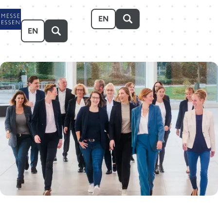
Zum Hauptinhalt springen
EN
EN
Veranstalten
Besuchen
Ausstellen
Über uns
Karriere
Event-Kalender