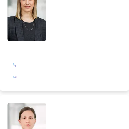
Maike Rathsack
+49 (0)201 72 44-313
E-Mail