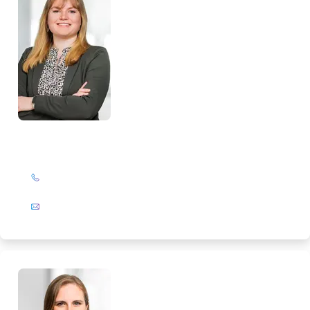
Alissa Neumann
+49 (0)201 72 44-224
E-Mail