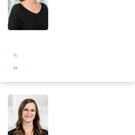
Corinna Leßner
+49 (0)201 72 44-308
E-Mail