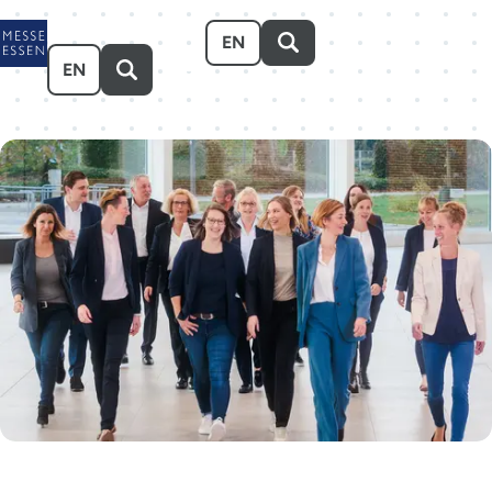
Zum Hauptinhalt springen
EN
EN
Veranstalten
Besuchen
Ausstellen
Über uns
Karriere
Event-Kalender