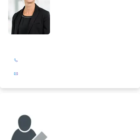
Birte Slanitz
+49 (0)201 72 44-394
E-Mail