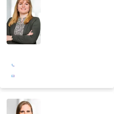
Alissa Neumann
+49 (0)201 72 44-224
E-Mail