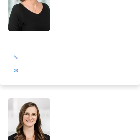
Corinna Leßner
+49 (0)201 72 44-308
E-Mail