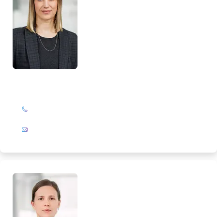
Maike Rathsack
+49 (0)201 72 44-313
E-Mail