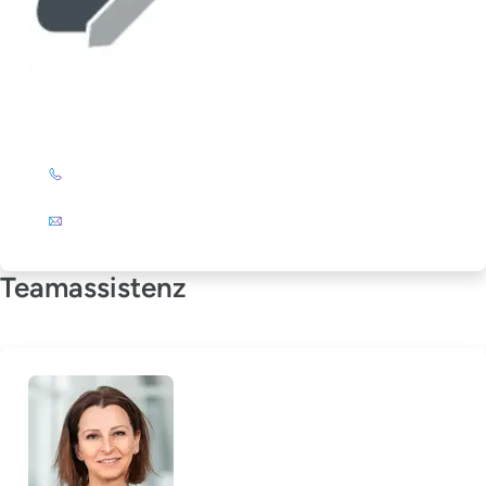
Elke Stöckert
+49 (0)201 72 44-325
E-Mail
Teamassistenz