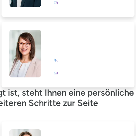
E-Mail
Julia Wagner-Emden
+49 (0)201 72 44-894
E-Mail
gt ist, steht Ihnen eine persönlic
teren Schritte zur Seite
Loreen Glattkowski