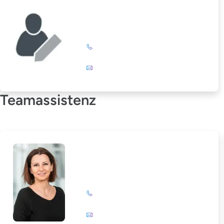
Elke Stöckert
+49 (0)201 72 44-325
E-Mail
Teamassistenz
Corinna Leßner
+49 (0)201 72 44-308
E-Mail