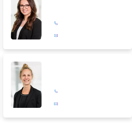
+49 (0)201 72 44-326
E-Mail
Birte Slanitz
+49 (0)201 72 44-394
E-Mail