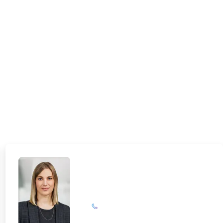
Maike Rathsack
+49 (0)201 72 44-313