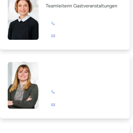
Teamleiterin Gastveranstaltungen
+49 (0)201 72 44-393
E-Mail
Alissa Neumann
+49 (0)201 72 44-224
E-Mail