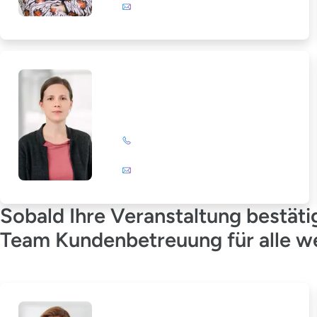
E-Mail
Marlies Salewski
+49 (0)201 72 44-567
E-Mail
Sobald Ihre Veranstaltung bestäti
Team Kundenbetreuung für alle wei
Ricarda Messer