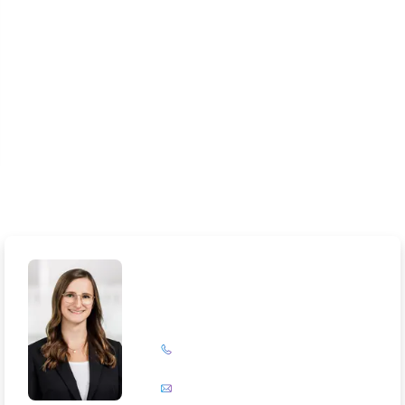
Lela Südbrack
+49 (0)201 72 44-231
E-Mail