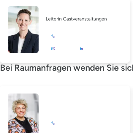
Christina Grewe
Leiterin Gastveranstaltungen
+49 (0)201 72 44-879
E-Mail
Bei Raumanfragen wenden Sie sich
Katrin Drengemann
+49 (0)201 72 44-844