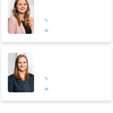
+49 (0)201 72 44-327
E-Mail
Lorena Pietsch
+49 (0)201 72 44-319
E-Mail