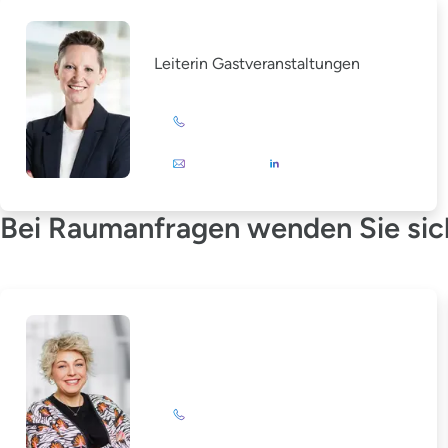
Christina Grewe
Leiterin Gastveranstaltungen
+49 (0)201 72 44-879
E-Mail
Bei Raumanfragen wenden Sie sich
Katrin Drengemann
+49 (0)201 72 44-844