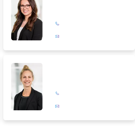
+49 (0)201 72 44-326
E-Mail
Birte Slanitz
+49 (0)201 72 44-394
E-Mail