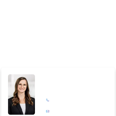
Lela Südbrack
+49 (0)201 72 44-231
E-Mail