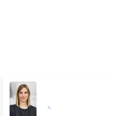
Maike Rathsack
+49 (0)201 72 44-313