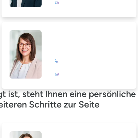
E-Mail
Julia Wagner-Emden
+49 (0)201 72 44-894
E-Mail
gt ist, steht Ihnen eine persönlic
teren Schritte zur Seite
Loreen Glattkowski