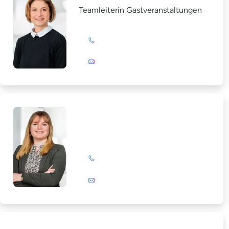
Teamleiterin Gastveranstaltungen
+49 (0)201 72 44-393
E-Mail
Alissa Neumann
+49 (0)201 72 44-224
E-Mail