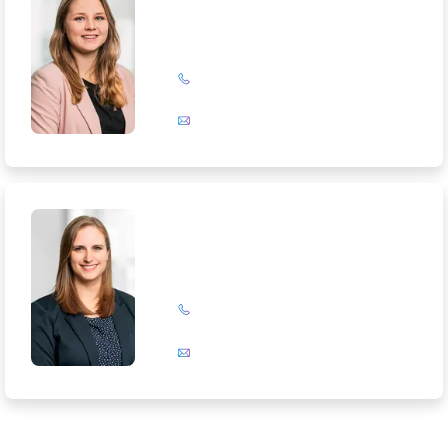
+49 (0)201 72 44-327
E-Mail
Lorena Pietsch
+49 (0)201 72 44-319
E-Mail