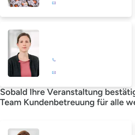
E-Mail
Marlies Salewski
+49 (0)201 72 44-567
E-Mail
Sobald Ihre Veranstaltung bestäti
Team Kundenbetreuung für alle wei
Ricarda Messer