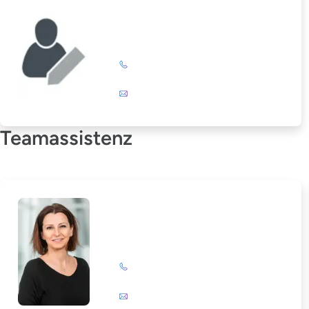
Elke Stöckert
+49 (0)201 72 44-325
E-Mail
Teamassistenz
Corinna Leßner
+49 (0)201 72 44-308
E-Mail